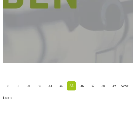
«
‹
31
32
33
34
35
36
37
38
39
Next
First
Previ
›
Last »
ous