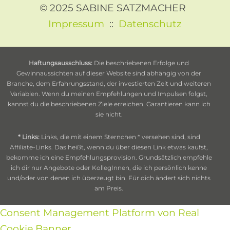
© 2025 SABINE SATZMACHER
Impressum
::
Datenschutz
Haftungsausschluss:
Die beschriebenen Erfolge und
Gewinnaussichten auf dieser Website sind abhängig von der
Branche, dem Erfahrungsstand, der investierten Zeit und weiteren
Variablen. Wenn du meinen Empfehlungen und Impulsen folgst,
kannst du die beschriebenen Ziele erreichen. Garantieren kann ich
sie nicht.
* Links:
Links, die mit einem Sternchen * versehen sind, sind
Affiliate-Links. Das heißt, wenn du über diesen Link etwas kaufst,
bekomme ich eine Empfehlungsprovision. Grundsätzlich empfehle
ich dir nur Angebote oder KollegInnen, die ich persönlich kenne
und/oder von denen ich überzeugt bin. Für dich ändert sich nichts
am Preis.
Consent Management Platform von Real
Cookie Banner