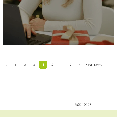
‹
1
2
3
4
5
6
7
8
Next
Last »
Previ
›
ous
PAGE 4 OF 39