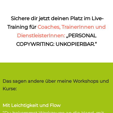
Sichere dir jetzt deinen Platz im Live-
Training
für
Coaches, TrainerInnen und
DienstleisterInnen
:
„PERSONAL
COPYWRITING: UNKOPIERBAR.“
Das sagen andere über meine Workshops und
Kurse:
Mit Leichtigkeit und Flow
“Du bekommst Werkzeuge an die Hand, mit