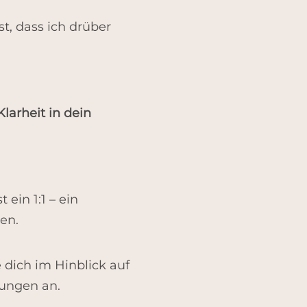
t, dass ich drüber
Klarheit in dein
t ein 1:1 – ein
en.
 dich im Hinblick auf
rungen an.