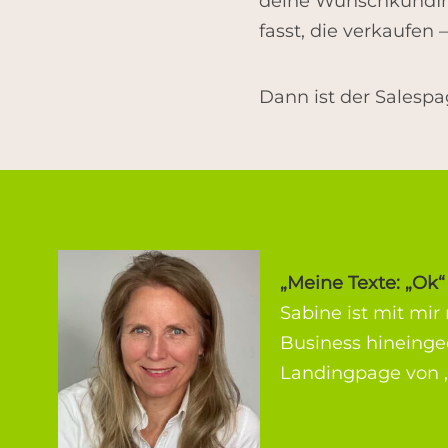
deine WunschkundInn
fasst, die verkaufen
Dann ist der Salespa
„Meine Texte: „Ok“ 
Sabine ist mit mi
Business hineinge
Landingpage von ‚i