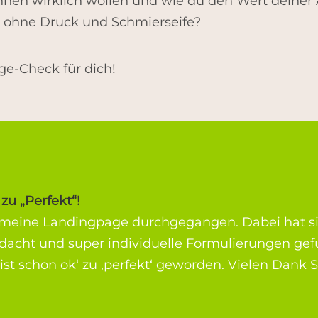
en wirklich wollen und wie du den Wert deiner
 – ohne Druck und Schmierseife?
ge-Check für dich!
zu „Perfekt“!
r meine Landingpage durchgegangen. Dabei hat sie
dacht und super individuelle Formulierungen gef
st schon ok‘ zu ‚perfekt‘ geworden. Vielen Dank S