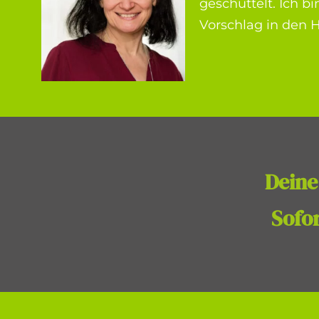
geschüttelt. Ich b
Vorschlag in den H
Deine
Sofor