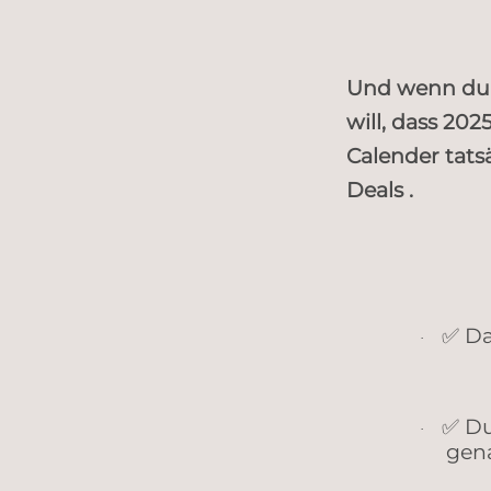
Und wenn du je
will, dass 20
Calender tats
Deals .
Da
✅
·
Du
✅
·
gen