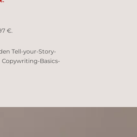
€.
97 €.
en Tell-your-Story-
 Copywriting-Basics-