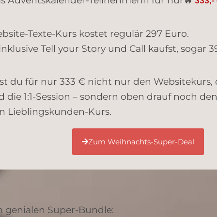
als Adventskalender-Teilnehmerin für nur
🔥
333,- 
ebsite-Texte-Kurs kostet regulär 297 Euro.
klusive Tell your Story und Call kaufst, sogar 3
 du für nur 333 € nicht nur den Websitekurs, d
die 1:1-Session – sondern oben drauf noch den
n Lieblingskunden-Kurs.
Zum Weihnachts-Super-Deal
im genialen Super-Bundle: