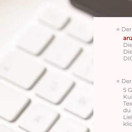
De
⭐
anz
Di
Die
DI
De
⭐
5 G
Kur
Tex
du 
Lie
kli