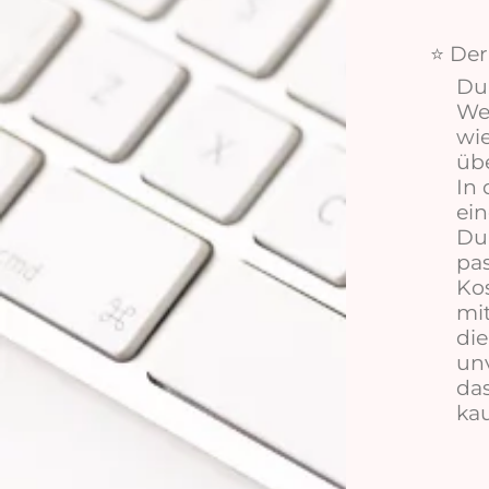
Der
⭐
Du 
Web
wie
üb
In 
ein
Du 
pas
Kos
mit
die
unv
das
ka