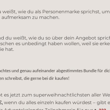
 wei
ß
t, wie du als Personenmarke sprichst, u
h aufmerksam zu machen.
d du wei
ß
t, wie du so
ü
ber dein Angebot sprich
chen es unbedingt haben wollen, weil sie erk
sie hat.
achtes und genau aufeinander abgestimmtes Bundle für dich
n schreibst, die gerne bei dir kaufen!
t es jetzt zum superweihnachtlichsten aller We
€,
wenn du alles einzeln kaufen würdest – gibt 