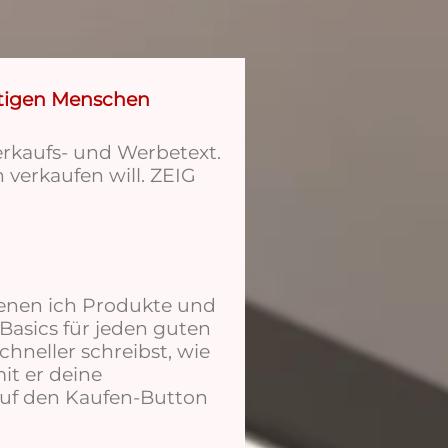
chtigen Menschen
rkaufs- und Werbetext.
 verkaufen will. ZEIG
denen ich Produkte und
Basics für jeden guten
chneller schreibst, wie
it er deine
auf den Kaufen-Button