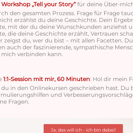
r
Workshop „Tell your Story“
für deine Über-mich
ch den gesamten Prozess. Frage für Frage tauch
icht erzählst du deine Geschichte. Dein Ergebn
te, mit der du deine Wunschkunden anziehst u
te, die deine Geschichte erzählt, Vertrauen schaf
r zeigst du, wer du bist – mit allen Facetten. Du
n auch der faszinierende, sympathische Mensc
 mich verbinden kann.
e
1:1-Session mit mir, 60 Minuten
: Hol dir mein 
e du in den Onlinekursen geschrieben hast. D
rmulierungshilfen und Verbesserungsvorschläg
ne Fragen.
Ja, das will ich - ich bin dabei!