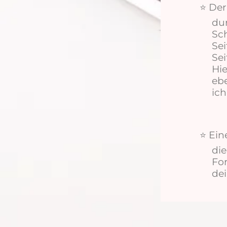
De
⭐
dur
Sch
Sei
Sei
Hie
ebe
ich
Ein
⭐
di
Fo
dei