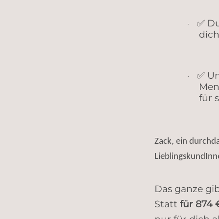
Du
✅
·
dic
Un
✅
·
Mens
f
ü
r 
Zack, ein durchd
LieblingskundInne
Das ganze gib
Statt
für 874 