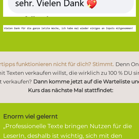
rtipps funktionieren nicht für dich? Stimmt.
Denn One
t Texten verkaufen willst, die
wirklich zu 100 % DU s
t verkaufen?
Dann komme jetzt auf die Warteliste und
Kurs das nächste Mal stattfindet:
Enorm viel gelernt
„Professionelle Texte bringen Nutzen für die
LeserIn, deshalb ist wichtig, sich mit den