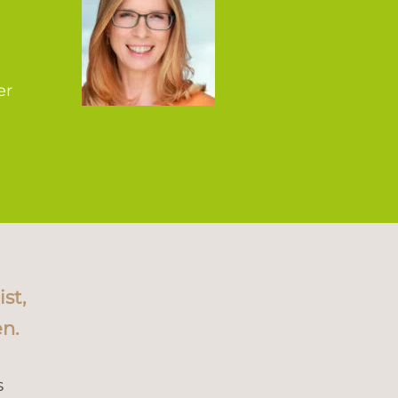
e
t
er
st,
n.
s