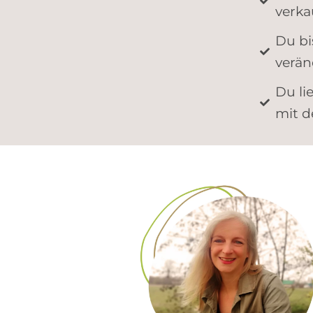
verkau
Du bi
verän
Du li
mit d