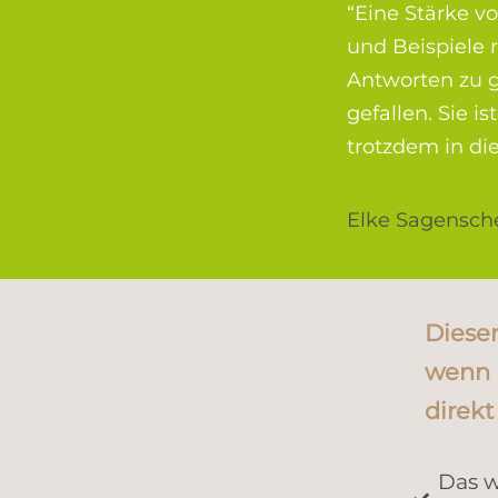
“Eine Stärke v
und Beispiele
Antworten zu ge
gefallen. Sie i
trotzdem in die
Elke Sagensche
Dieser
wenn 
direk
Das w