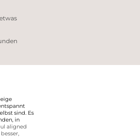
 etwas
Kunden
zeige
entspannt
elbst sind. Es
nden, in
ul aligned
 besser,