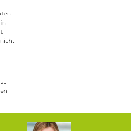
xten
 in
ot
 nicht
rse
ten