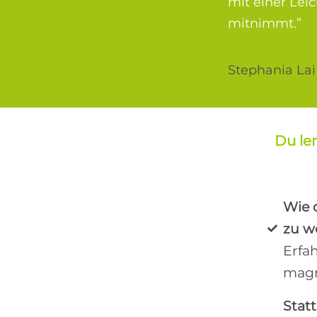
mit einer Lei
mitnimmt.”
Stephania Lai
Du ler
Wie 
zu w
Erfa
magn
Stat