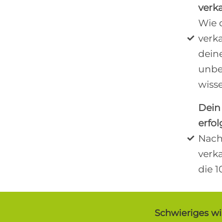
verka
Wie 
verka
dein
unbe
wiss
Dein
erfo
Nach
verk
die 1
Schwieriges wi