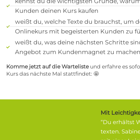
kennst du die wichtigsten Gründe, waru
Mit dei
Mit dei
kanns
Mit d
Mit d
behan
behan
beko
Daten
Daten
nur ein
nur ein
behan
kanns
kanns
Daten
Daten
weite
Kunden deinen Kurs kaufen
Datensc
Datensc
Mit dei
Daten
behan
behan
Verka
nur ein
Daten
Daten
Mit d
und 
weißt du, welche Texte du brauchst, um 
Datensc
kanns
Onlinekurs mit begeisterten Kunden zu fü
behan
Hol d
Daten
sofor
weißt du, was deine nächsten Schritte si
schre
Angebot zum Kundenmagnet zu machen
Melde
Komme jetzt auf die Warteliste
und erfahre es sofo
erhäl
Der C
Kurs das nächste Mal stattfindet: 🤩
Mit dei
nur ein
Datensc
Mit Leichtigk
“Du erhältst 
texten. Sabin